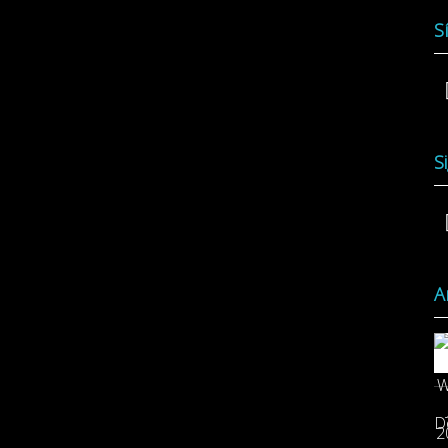
S
S
A
D