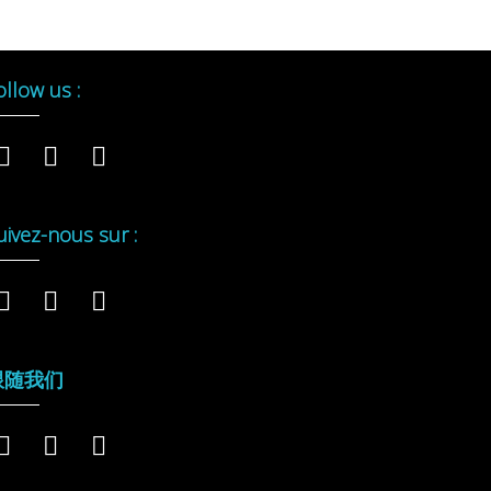
ollow us :
uivez-nous sur :
跟随我们