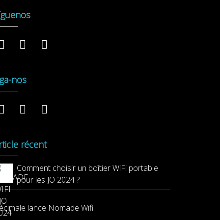
íguenos
iga-nos
rticle récent
Comment choisir un boîtier WiFi portable
pour les JO 2024 ?
écimale lance Nomade Wifi