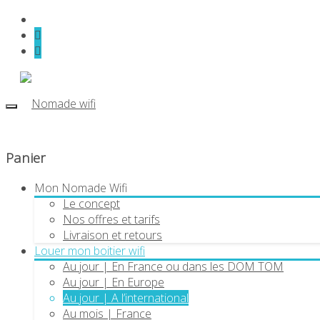
Panier
Mon Nomade Wifi
Le concept
Nos offres et tarifs
Livraison et retours
Louer mon boitier wifi
Au jour | En France ou dans les DOM TOM
Au jour | En Europe
Au jour | A l’international
Au mois | France